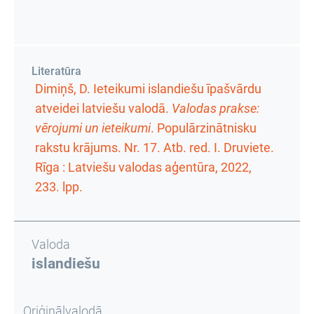
Literatūra
Dimiņš, D. Ieteikumi islandiešu īpašvārdu
atveidei latviešu valodā.
Valodas prakse:
vērojumi un ieteikumi
.
Populārzinātnisku
rakstu krājums. Nr. 17
. Atb. red. I. Druviete.
Rīga : Latviešu valodas aģentūra, 2022,
233. lpp.
Valoda
islandiešu
Oriģinālvalodā