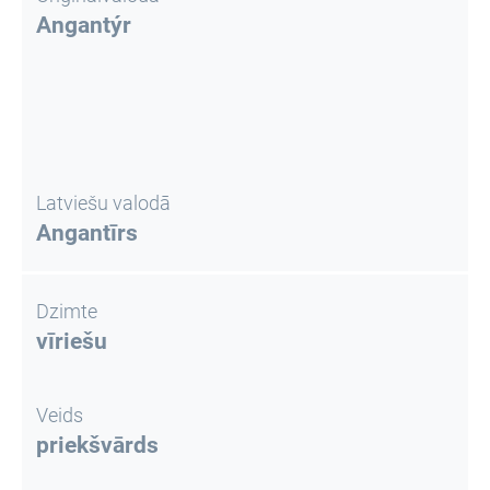
Angantýr
Latviešu valodā
Angantīrs
Dzimte
vīriešu
Veids
priekšvārds