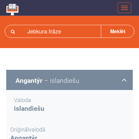
Meklēt
Angantýr
– islandiešu
Valoda
islandiešu
Oriģinālvalodā
Angantýr