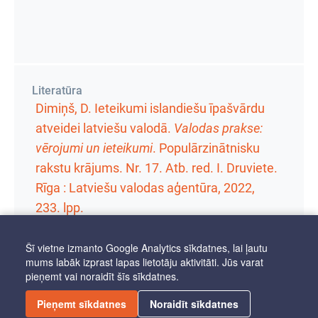
Literatūra
Dimiņš, D. Ieteikumi islandiešu īpašvārdu
atveidei latviešu valodā.
Valodas prakse:
vērojumi un ieteikumi
.
Populārzinātnisku
rakstu krājums. Nr. 17
. Atb. red. I. Druviete.
Rīga : Latviešu valodas aģentūra, 2022,
233. lpp.
Šī vietne izmanto Google Analytics sīkdatnes, lai ļautu
mums labāk izprast lapas lietotāju aktivitāti. Jūs varat
pieņemt vai noraidīt šīs sīkdatnes.
PIEKĻŪSTAMĪBA
Pieņemt sīkdatnes
Noraidīt sīkdatnes