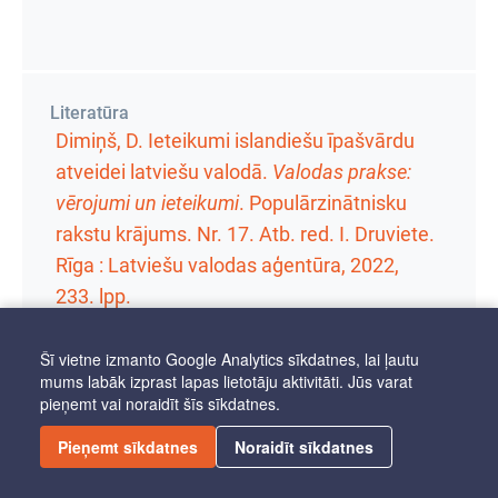
Literatūra
Dimiņš, D. Ieteikumi islandiešu īpašvārdu
atveidei latviešu valodā.
Valodas prakse:
vērojumi un ieteikumi
.
Populārzinātnisku
rakstu krājums. Nr. 17
. Atb. red. I. Druviete.
Rīga : Latviešu valodas aģentūra, 2022,
233. lpp.
Šī vietne izmanto Google Analytics sīkdatnes, lai ļautu
mums labāk izprast lapas lietotāju aktivitāti. Jūs varat
pieņemt vai noraidīt šīs sīkdatnes.
PIEKĻŪSTAMĪBA
Pieņemt sīkdatnes
Noraidīt sīkdatnes
Autortiesības © 2025 Latviešu valodas aģentūra. Visas tiesības
aizsargātas.