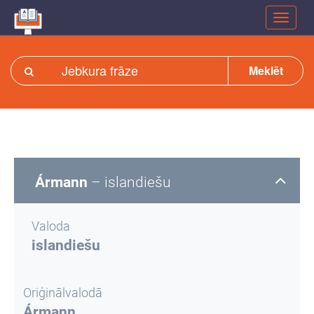
Meklēt
Ármann
– islandiešu
Valoda
islandiešu
Oriģinālvalodā
Ármann