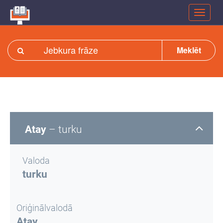
Meklēt
Atay
– turku
Valoda
turku
Oriģinālvalodā
Atay