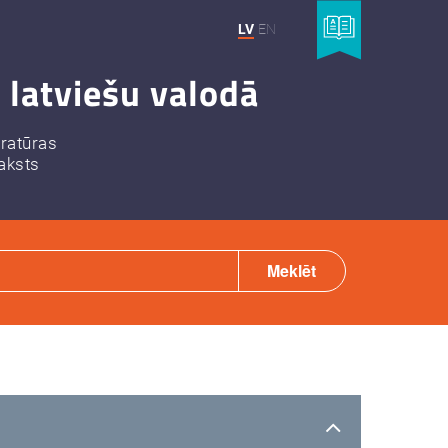
LV
EN
 latviešu valodā
eratūras
aksts
Meklēt