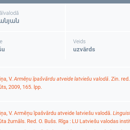
nālvalodā
անյան
e
Veids
šu
uzvārds
ņa, V.
Armēņu īpašvārdu atveide latviešu valodā
. Zin. re
tūts, 2009,
165. lpp.
ņa, V. Armēņu īpašvārdu atveide latviešu valodā.
Linguis
tūta žurnāls
. Red. O. Bušs. Rīga : LU Latviešu valodas insti