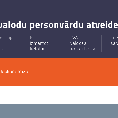
valodu personvārdu atveide
rmācija
Kā
LVA
Lit
izmantot
valodas
sar
tni
lietotni
konsultācijas