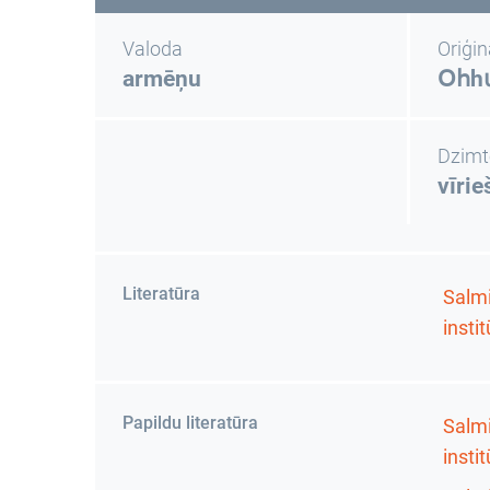
Valoda
Oriģi
armēņu
Օհh
Dzimt
vīrie
Literatūra
Salmi
insti
Papildu literatūra
Salmi
insti