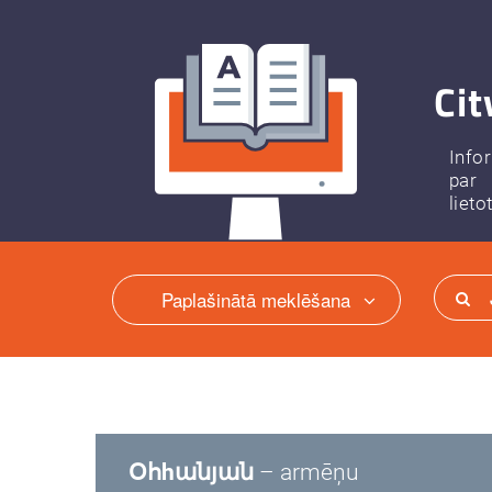
Cit
Info
par
lieto
Paplašinātā meklēšana
Օհhանյան
– armēņu