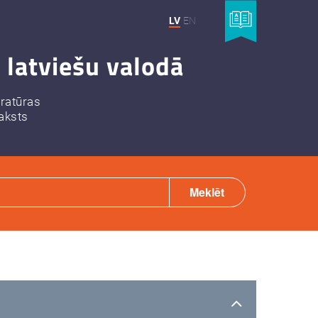
LV
EN
 latviešu valodā
eratūras
aksts
Meklēt