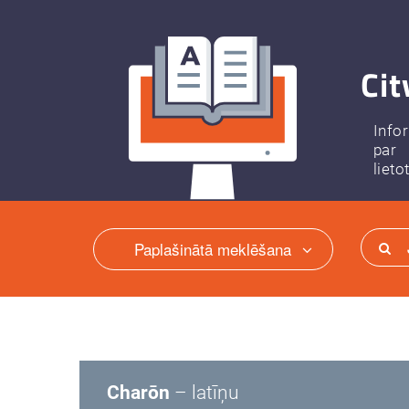
Cit
Info
par
lieto
Paplašinātā meklēšana
Charōn
– latīņu