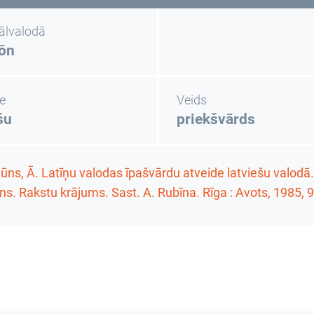
nālvalodā
ōn
e
Veids
šu
priekšvārds
ūns, Ā. Latīņu valodas īpašvārdu atveide latviešu valodā
ens. Rakstu krājums
. Sast. A. Rubīna. Rīga : Avots, 1985,
9