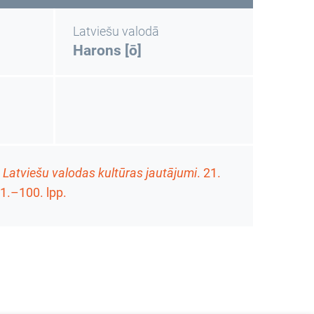
Latviešu valodā
Harons [ō]
.
Latviešu valodas kultūras jautājumi
.
21.
1.–100. lpp.