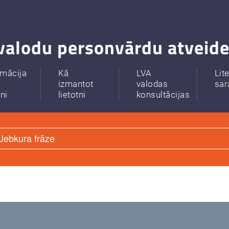
valodu personvārdu atveide
rmācija
Kā
LVA
Lit
izmantot
valodas
sar
tni
lietotni
konsultācijas