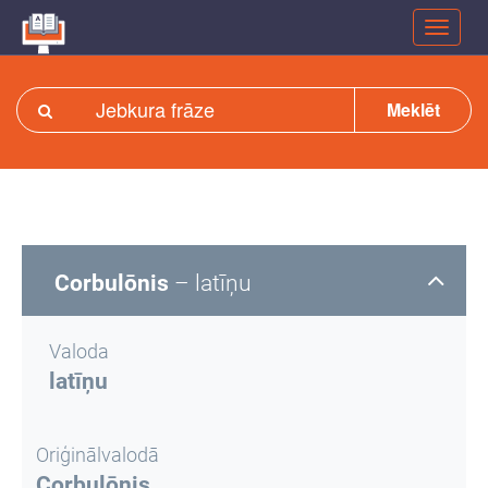
Meklēt
Corbulōnis
– latīņu
Valoda
latīņu
Oriģinālvalodā
Corbulōnis