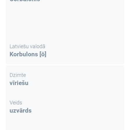
Latviešu valodā
Korbulons [ō]
Dzimte
vīriešu
Veids
uzvārds