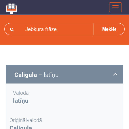
Meklēt
Caligula
– latīņu
Valoda
latīņu
Oriģinālvalodā
Caligula