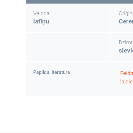
Valoda
Oriģi
latīņu
Cere
Dzimt
siev
Papildu literatūra
Feldh
laidi