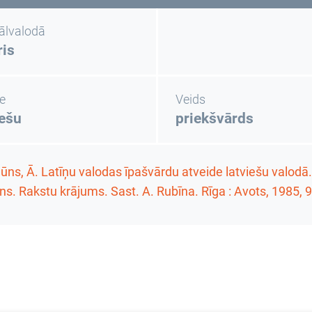
nālvalodā
ris
e
Veids
iešu
priekšvārds
ūns, Ā. Latīņu valodas īpašvārdu atveide latviešu valodā
ens. Rakstu krājums
. Sast. A. Rubīna. Rīga : Avots, 1985,
9