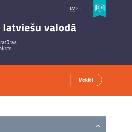
LV
EN
 latviešu valodā
eratūras
aksts
Meklēt