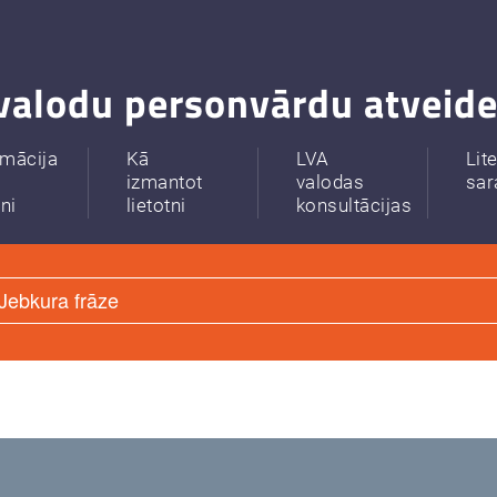
valodu personvārdu atveide
rmācija
Kā
LVA
Lit
izmantot
valodas
sar
tni
lietotni
konsultācijas