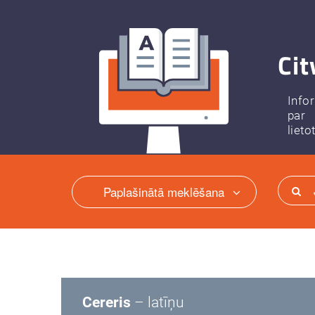
Cit
Info
par
lieto
Paplašinātā meklēšana
Cereris
– latīņu