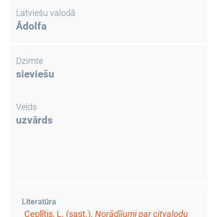
Latviešu valodā
Ādolfa
Dzimte
sieviešu
Veids
uzvārds
Literatūra
Ceplītis, L. (sast.).
Norādījumi par citvalodu