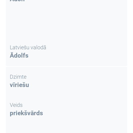
Latviešu valodā
Ādolfs
Dzimte
vīriešu
Veids
priekšvārds