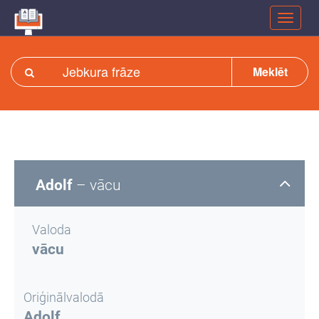
Meklēt
Adolf
– vācu
Valoda
vācu
Oriģinālvalodā
Adolf