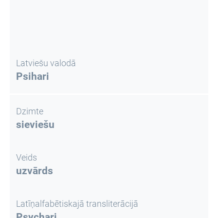
Latviešu valodā
Psihari
Dzimte
sieviešu
Veids
uzvārds
Latīņalfabētiskajā transliterācijā
Psychari