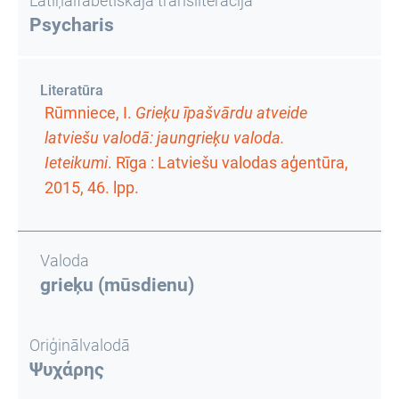
Latīņalfabētiskajā transliterācijā
Psycharis
Literatūra
Rūmniece, I.
Grieķu īpašvārdu atveide
latviešu valodā: jaungrieķu valoda.
Ieteikumi
. Rīga : Latviešu valodas aģentūra,
2015,
46. lpp.
Valoda
grieķu (mūsdienu)
Oriģinālvalodā
Ψυχάρης