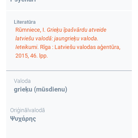
Literatūra
Rūmniece, I.
Grieķu īpašvārdu atveide
latviešu valodā: jaungrieķu valoda.
Ieteikumi
. Rīga : Latviešu valodas aģentūra,
2015,
46. lpp.
Valoda
grieķu (mūsdienu)
Oriģinālvalodā
Ψυχάρης