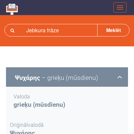
Meklēt
Ψυχάρης
– grieķu (mūsdienu)
Valoda
grieķu (mūsdienu)
Oriģinālvalodā
Ψυχάρης