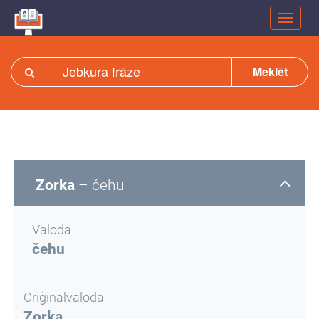
Meklēt
Zorka
– čehu
Valoda
čehu
Oriģinālvalodā
Zorka