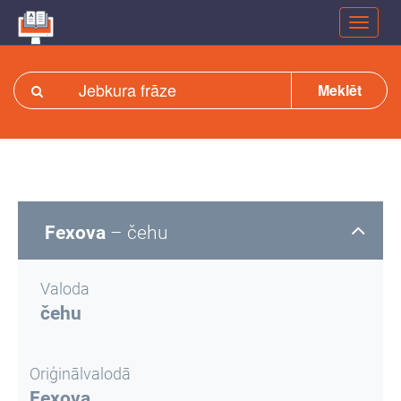
Meklēt
Fexova
– čehu
Valoda
čehu
Oriģinālvalodā
Fexova