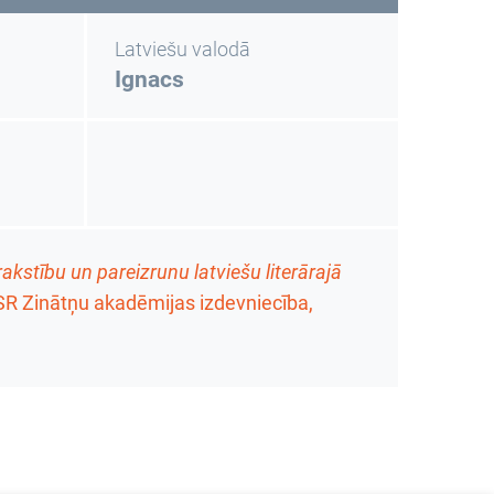
Latviešu valodā
Ignacs
akstību un pareizrunu latviešu literārajā
 PSR Zinātņu akadēmijas izdevniecība,