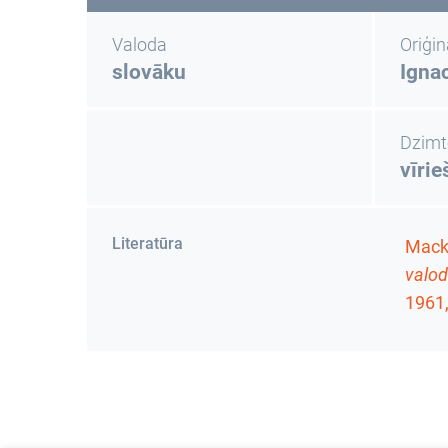
Valoda
Oriģi
slovāku
Igna
Dzimt
vīrie
Literatūra
Macko
valod
1961