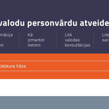
valodu personvārdu atveide
rmācija
Kā
LVA
Lit
izmantot
valodas
sar
tni
lietotni
konsultācijas