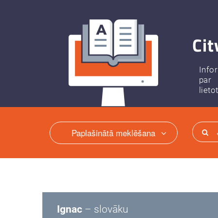
Cit
Info
par
lieto
Paplašinātā meklēšana
Ignac
– slovāku