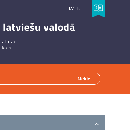
LV
EN
 latviešu valodā
eratūras
aksts
Meklēt