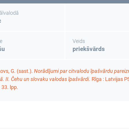
nālvalodā
c
e
Veids
šu
priekšvārds
vs, G. (sast.).
Norādījumi par citvalodu īpašvārdu pareizr
ā. II. Čehu un slovaku valodas īpašvārdi
. Rīga : Latvijas
,
33. lpp.