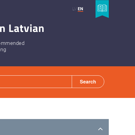
LV
EN
n Latvian
ommended
ing
Search