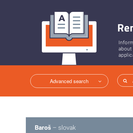
Ren
Infor
about
applic
Advanced search
Baroš
– slovak