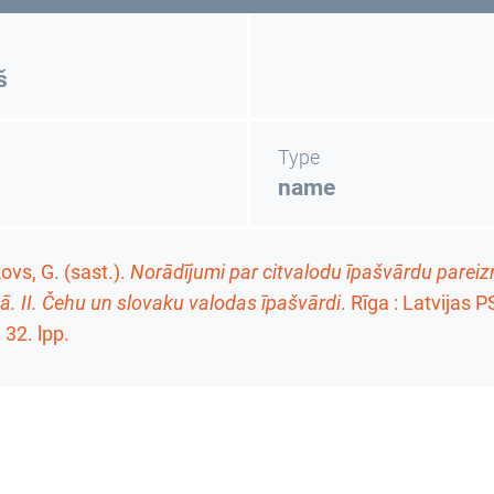
š
Type
name
vs, G. (sast.).
Norādījumi par citvalodu īpašvārdu pareizr
ā. II. Čehu un slovaku valodas īpašvārdi
. Rīga : Latvijas
,
32. lpp.