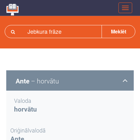
Meklēt
Ante
– horvātu
Valoda
horvātu
Oriģinālvalodā
Ante