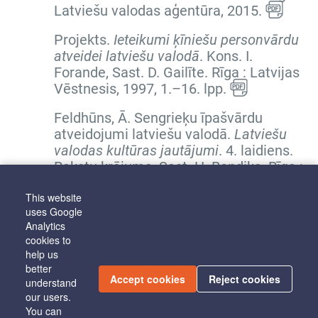
Latviešu valodas aģentūra, 2015.
Projekts.
Ieteikumi ķīniešu personvārdu
atveidei latviešu valodā
. Kons. I.
Forande, Sast. D. Gailīte. Rīga : Latvijas
Vēstnesis, 1997,
1.–16. lpp.
Feldhūns, Ā. Sengrieķu īpašvārdu
atveidojumi latviešu valodā.
Latviešu
valodas kultūras jautājumi
.
4. laidiens.
Rakstu krājums
. Sast. H. Bendiks. Rīga :
Liesma, 1968,
133.–141. lpp.
This website
uses Google
Analytics
First
Previous
...
2
3
4
5
6
7
8
cookies to
help us
Next
Last
better
Accept cookies
Reject cookies
understand
our users.
You can