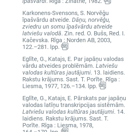
īpašvārdi
. Rīga : Zinātne, 1982.
Karkonens-Svensons, S. Norvēģu
īpašvārdu atveide.
Dāņu, norvēģu,
zviedru un somu īpašvārdu atveide
latviešu valodā
. Zin. red. O. Bušs, Red. I.
Kačevska. Rīga : Norden AB, 2003,
122.–281. lpp.
Eglīte, G., Katajs, E. Par japāņu valodas
vārdu atveides problēmām.
Latviešu
valodas kultūras jautājumi
.
13. laidiens.
Rakstu krājums
. Sast. T. Porīte. Rīga :
Liesma, 1977,
126.–134. lpp.
Eglīte, G., Katajs, E. Pārskats par japāņu
valodas latīņu transkripcijas sistēmām.
Latviešu valodas kultūras jautājumi
.
14.
laidiens. Rakstu krājums
. Sast. T.
Porīte. Rīga : Liesma, 1978,