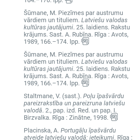
164.–170. lpp.
Šūmane, M. Piezīmes par austrumu
vārdiem un tituliem.
Latviešu valodas
kultūras jautājumi
.
25. laidiens. Rakstu
krājums
. Sast. A. Rubīna. Rīga : Avots,
1989,
166.–174. lpp.
Šūmane, M. Piezīmes par austrumu
vārdiem un tituliem.
Latviešu valodas
kultūras jautājumi
.
25. laidiens. Rakstu
krājums
. Sast. A. Rubīna. Rīga : Avots,
1989,
166.–174. lpp.
Staltmane, V. (sast.).
Poļu īpašvārdu
pareizrakstība un pareizruna latviešu
valodā
. 2., pap. izd. Red. un pap. I.
Birzvalka. Rīga : Zinātne, 1998.
Placinska, A.
Portugāļu īpašvārdu
atveide latviešu valodā: ieteikumi
. Rīga :