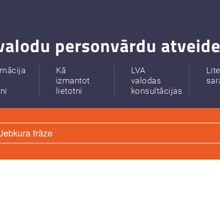
valodu personvārdu atveide
rmācija
Kā
LVA
Lit
izmantot
valodas
sar
tni
lietotni
konsultācijas