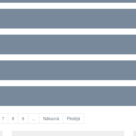
7
8
9
...
Nākamā
Pēdējā