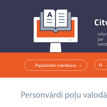
Cit
Info
par
lieto
Paplašinātā meklēšana
Personvārdi poļu valodā