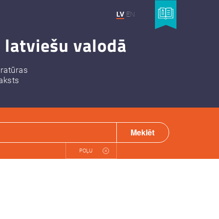
LV
EN
 latviešu valodā
eratūras
aksts
Meklēt
POĻU