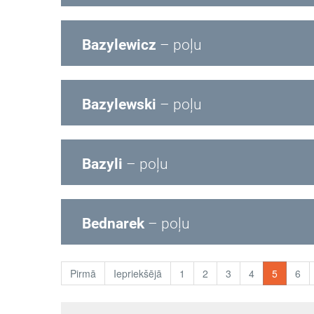
Bazylewicz
– poļu
Bazylewski
– poļu
Bazyli
– poļu
Bednarek
– poļu
Pirmā
Iepriekšējā
1
2
3
4
5
6