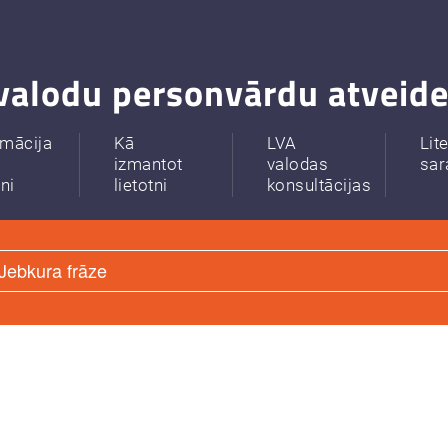
valodu personvārdu atveide
rmācija
Kā
LVA
Lit
izmantot
valodas
sar
tni
lietotni
konsultācijas