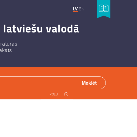
LV
EN
 latviešu valodā
eratūras
aksts
Meklēt
POĻU