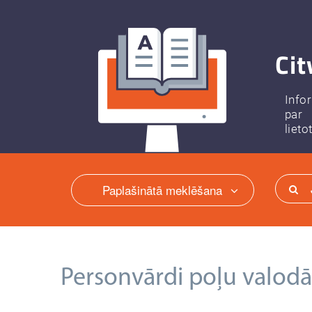
Cit
Info
par
lieto
Paplašinātā meklēšana
Personvārdi poļu valodā