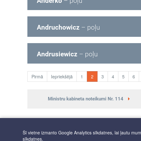
Anderko
– poļu
Andruchowicz
– poļu
Andrusiewicz
– poļu
Pirmā
Iepriekšējā
1
2
3
4
5
6
Ministru kabineta noteikumi Nr. 114
Šī vietne izmanto Google Analytics sīkdatnes, lai ļautu mums 
sīkdatnes.
PIEKĻŪSTAMĪBA
Autortiesības © 2025 Latviešu valodas aģ