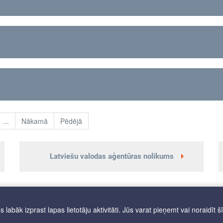
...
Nākamā
Pēdējā
Latviešu valodas aģentūras nolikums
labāk izprast lapas lietotāju aktivitāti. Jūs varat pieņemt vai noraidīt š
entūra. Visas tiesības aizsargātas.