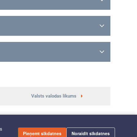
Valsts valodas likums
īs
Pieņemt sīkdatnes
Noraidīt sīkdatnes