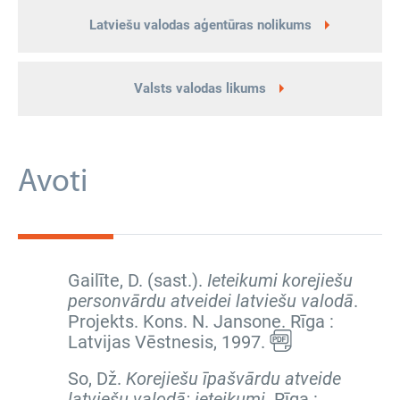
Latviešu valodas aģentūras nolikums
Valsts valodas likums
Avoti
Gailīte, D. (sast.).
Ieteikumi korejiešu
personvārdu atveidei latviešu valodā
.
Projekts. Kons. N. Jansone. Rīga :
Latvijas Vēstnesis, 1997.
So, Dž.
Korejiešu īpašvārdu atveide
latviešu valodā: ieteikumi
. Rīga :