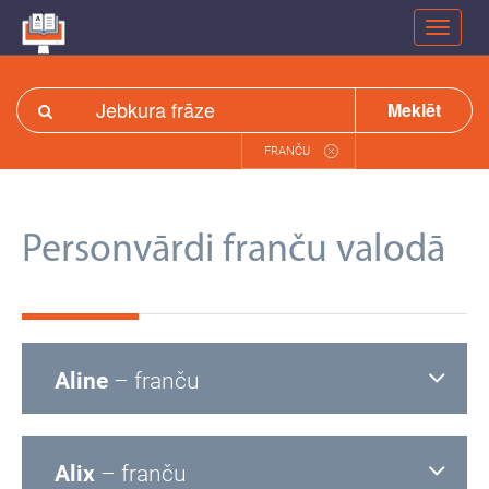
Meklēt
FRANČU
Personvārdi franču valodā
Aline
– franču
Alix
– franču