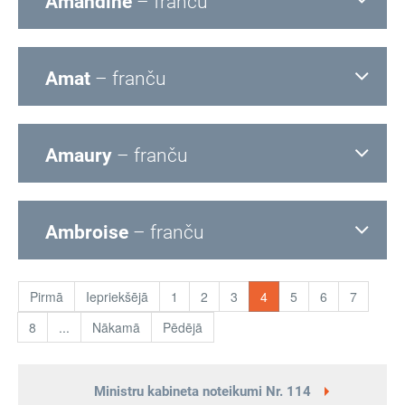
Amandine
– franču
Amat
– franču
Amaury
– franču
Ambroise
– franču
Pirmā
Iepriekšējā
1
2
3
4
5
6
7
8
...
Nākamā
Pēdējā
Ministru kabineta noteikumi Nr. 114