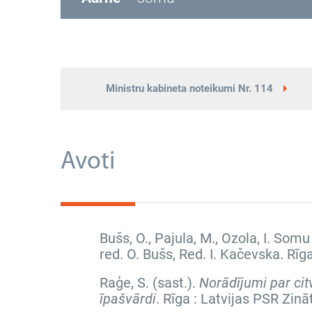
Ministru kabineta noteikumi Nr. 114
Avoti
Bušs, O., Pajula, M., Ozola, I. Som
red. O. Bušs, Red. I. Kačevska. Rī
Raģe, S. (sast.).
Norādījumi par cit
īpašvārdi
. Rīga : Latvijas PSR Zin