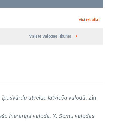
Visi rezultāti
Valsts valodas likums
 īpašvārdu atveide latviešu valodā
. Zin.
ešu literārajā valodā. X. Somu valodas