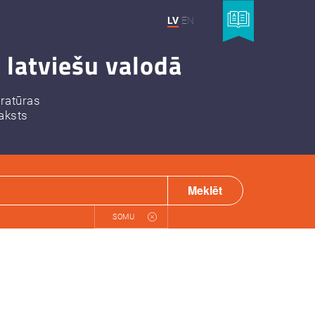
LV
EN
 latviešu valodā
eratūras
aksts
Meklēt
SOMU