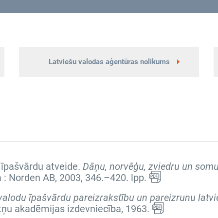
Latviešu valodas aģentūras nolikums
u īpašvārdu atveide.
Dāņu, norvēģu, zviedru un somu
ga : Norden AB, 2003,
346.–420. lpp.
valodu īpašvārdu pareizrakstību un pareizrunu latvi
ātņu akadēmijas izdevniecība, 1963.