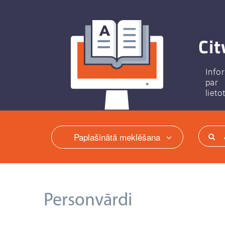
Cit
Info
par
lieto
Paplašinātā meklēšana
Personvārdi