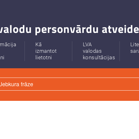
valodu personvārdu atveide
rmācija
Kā
LVA
Lit
izmantot
valodas
sar
tni
lietotni
konsultācijas