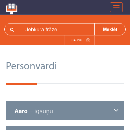
Meklēt
IGAUŅU
Personvārdi
Aaro
– igauņu