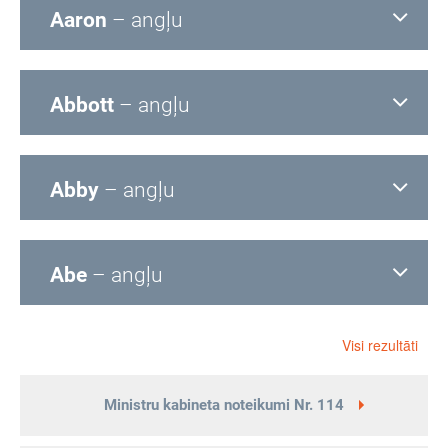
Aaron
– angļu
Abbott
– angļu
Abby
– angļu
Abe
– angļu
Visi rezultāti
Ministru kabineta noteikumi Nr. 114