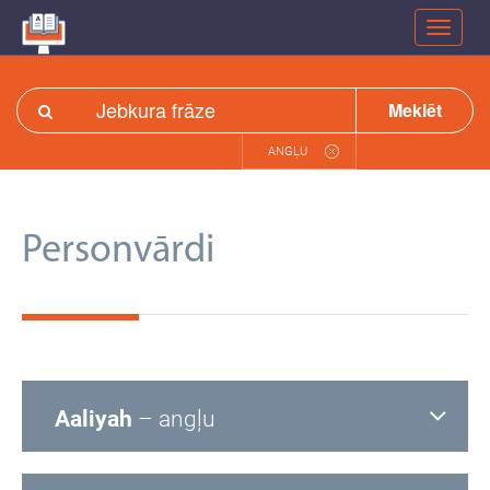
Meklēt
ANGĻU
Personvārdi
Aaliyah
– angļu