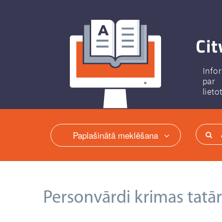
Cit
Info
par
lieto
Paplašinātā meklēšana
Personvārdi krimas tatā