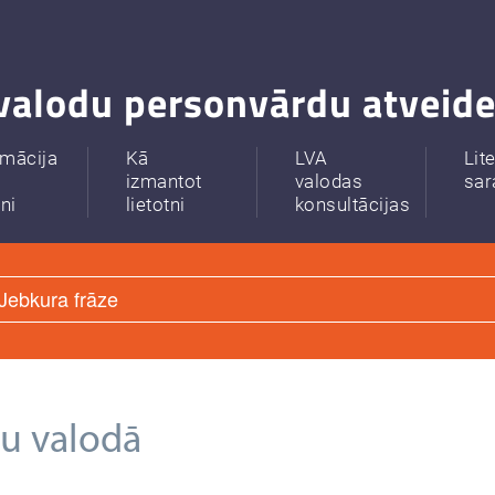
valodu personvārdu atveide
rmācija
Kā
LVA
Lit
izmantot
valodas
sar
tni
lietotni
konsultācijas
ru valodā