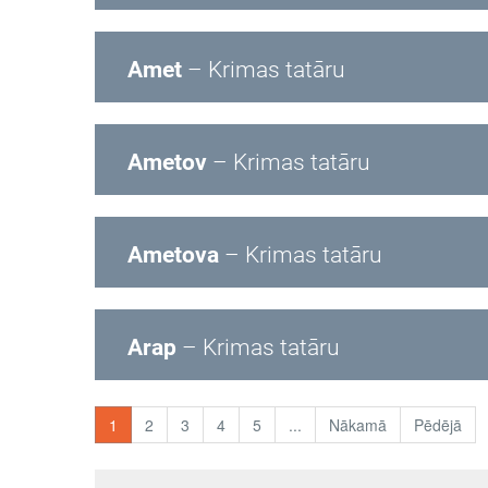
Amet
– Krimas tatāru
Ametov
– Krimas tatāru
Ametova
– Krimas tatāru
Arap
– Krimas tatāru
1
2
3
4
5
...
Nākamā
Pēdējā