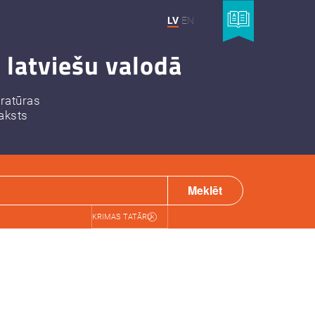
LV
EN
 latviešu valodā
eratūras
aksts
Meklēt
KRIMAS TATĀRU